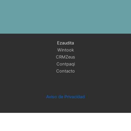
t
s
a
p
Ezaudita
p
Wintook
CRMZeus
Contpaqi
Contacto
Aviso de Privacidad