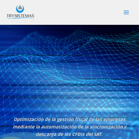
Ir
Main
Trysistemas
al
Men
contenido
Optimización de la gestión fiscal de las empresas
mediante la automatización de la sincronización y
descarga de los CFDIs del SAT.
​