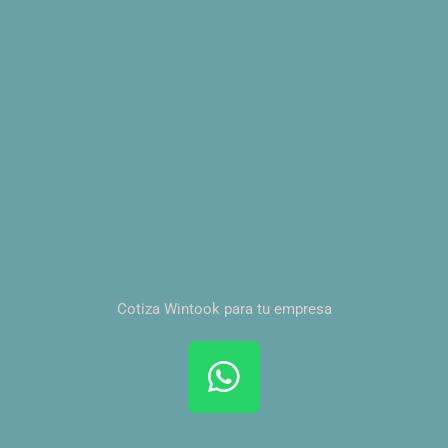
Cotiza Wintook para tu empresa
W
h
a